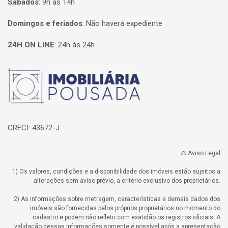
Sábados
:
9h às 14h
Domingos e feriados
:
Não haverá expediente
24H ON LINE
:
24h às 24h
Página inicial
CRECI: 43672-J
⚖️ Aviso Legal
1) Os valores, condições e a disponibilidade dos imóveis estão sujeitos a
alterações sem aviso prévio, a critério exclusivo dos proprietários.
2) As informações sobre metragem, características e demais dados dos
imóveis são fornecidas pelos próprios proprietários no momento do
cadastro e podem não refletir com exatidão os registros oficiais. A
validação dessas informações somente é possível após a apresentação