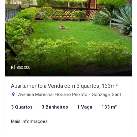
R$ 850.000
Apartamento à Venda com 3 quartos, 133m²
Avenida Marechal Floriano Peixoto - Gonzaga, Santos-SP
3 Quartos
3 Banheiros
1 Vaga
133 m²
Mais informações