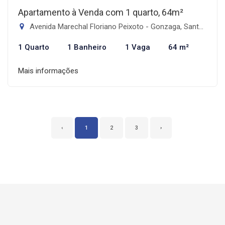
Apartamento à Venda com 1 quarto, 64m²
Avenida Marechal Floriano Peixoto - Gonzaga, Santos-SP
1 Quarto
1 Banheiro
1 Vaga
64 m²
Mais informações
‹
1
2
3
›