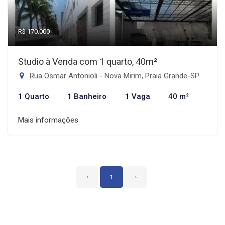
R$ 170.000
Studio à Venda com 1 quarto, 40m²
Rua Osmar Antonioli - Nova Mirim, Praia Grande-SP
1 Quarto
1 Banheiro
1 Vaga
40 m²
Mais informações
‹
1
›