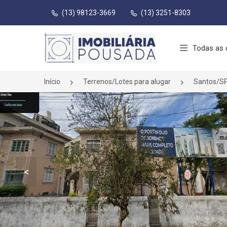
(13) 98123-3669
(13) 3251-8303
Página inicial
Todas as 
Início
Terrenos/Lotes para alugar
Santos/S
<