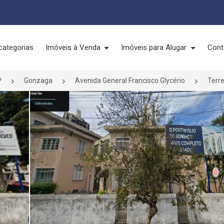
categorias
Imóveis à Venda
Imóveis para Alugar
Cont
P
Gonzaga
Avenida General Francisco Glycério
Terr