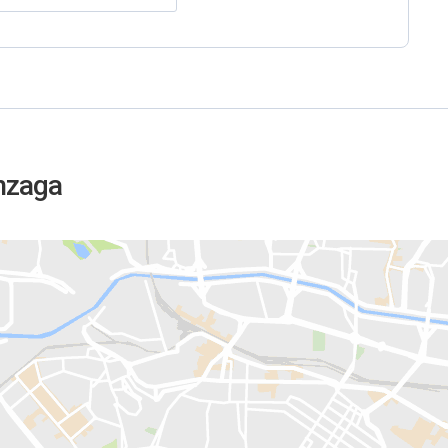
nzaga