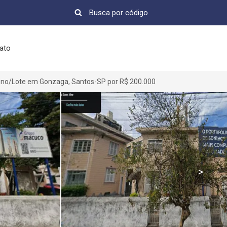
ato
eno/Lote em Gonzaga, Santos-SP por R$ 200.000
>