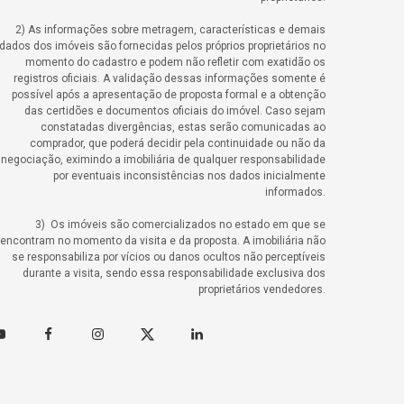
2) As informações sobre metragem, características e demais
dados dos imóveis são fornecidas pelos próprios proprietários no
momento do cadastro e podem não refletir com exatidão os
registros oficiais. A validação dessas informações somente é
possível após a apresentação de proposta formal e a obtenção
das certidões e documentos oficiais do imóvel. Caso sejam
constatadas divergências, estas serão comunicadas ao
comprador, que poderá decidir pela continuidade ou não da
negociação, eximindo a imobiliária de qualquer responsabilidade
por eventuais inconsistências nos dados inicialmente
informados.
3) Os imóveis são comercializados no estado em que se
encontram no momento da visita e da proposta. A imobiliária não
se responsabiliza por vícios ou danos ocultos não perceptíveis
durante a visita, sendo essa responsabilidade exclusiva dos
proprietários vendedores.
outube
Facebook
Instagram
Twitter
Linkedin