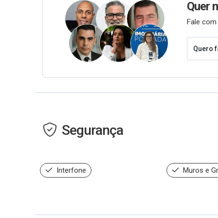
Quer 
Fale com 
Quero f
Segurança
Interfone
Muros e G