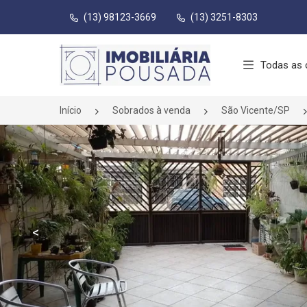
(13) 98123-3669
(13) 3251-8303
Página inicial
Todas as 
Início
Sobrados à venda
São Vicente/SP
<