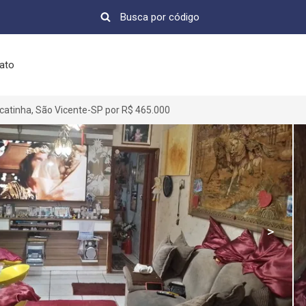
ato
catinha, São Vicente-SP por R$ 465.000
>