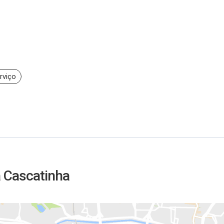
rviço
a Cascatinha