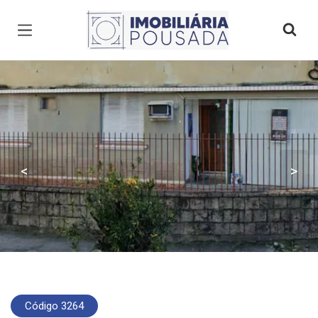
Página inicial
<
>
Código 3264