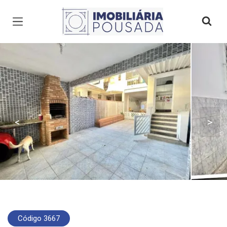
Página inicial
<
>
Código 3667