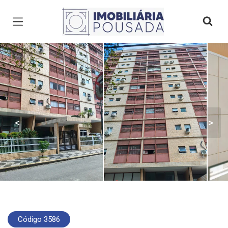
Página inicial
<
>
Código 3586