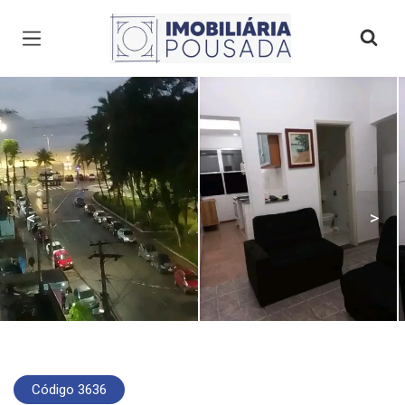
Página inicial
<
>
Código 3636