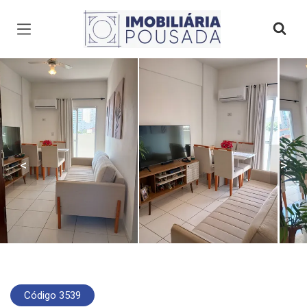
Página inicial
<
>
Código 3539