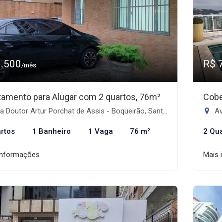
3.500
R$ 
/mês
tamento para Alugar com 2 quartos, 76m²
Cobe
 Doutor Artur Porchat de Assis - Boqueirão, Santos-SP
Av
rtos
1 Banheiro
1 Vaga
76 m²
2 Qu
informações
Mais 