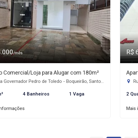
8.000
R$ 
/mês
o Comercial/Loja para Alugar com 180m²
Apar
 Governador Pedro de Toledo - Boqueirão, Santos-SP
Ru
m²
4 Banheiros
1 Vaga
2 Qu
informações
Mais 