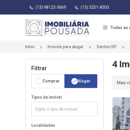
(13) 98123-3669
(13) 3251-8303
Página inicial
Todas as 
Início
Imóveis para alugar
Santos/SP
4 Im
Filtrar
Comprar
Alugar
Ordenar
Tipos de imóvel
Localidades