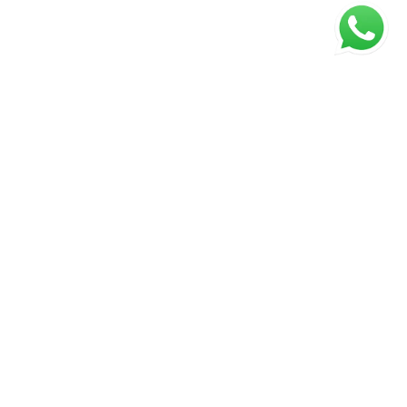
ágina inicial
RECI: 43672-J
⚖️ Aviso Legal
1) Os valores, condições e a disponibilidade dos imóveis estão
sujeitos a alterações sem aviso prévio, a critério exclusivo dos
proprietários.