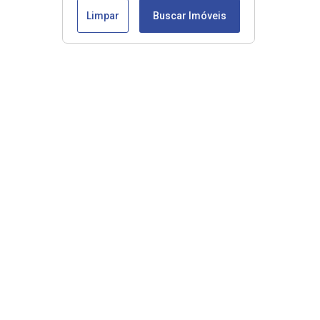
Limpar
Buscar Imóveis
Veja mais
Início
Comprar
Alugar
Lançamentos