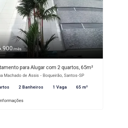
6.900
/mês
tamento para Alugar com 2 quartos, 65m²
a Machado de Assis - Boqueirão, Santos-SP
artos
2 Banheiros
1 Vaga
65 m²
informações