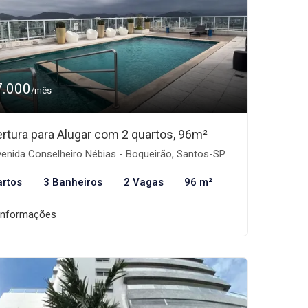
7.000
/mês
rtura para Alugar com 2 quartos, 96m²
enida Conselheiro Nébias - Boqueirão, Santos-SP
artos
3 Banheiros
2 Vagas
96 m²
informações