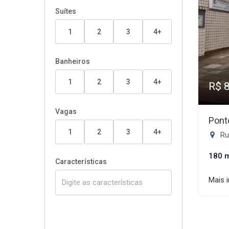
Suítes
1
2
3
4+
Banheiros
1
2
3
4+
R$ 
Vagas
Pont
1
2
3
4+
Rua
180 
Características
Mais 