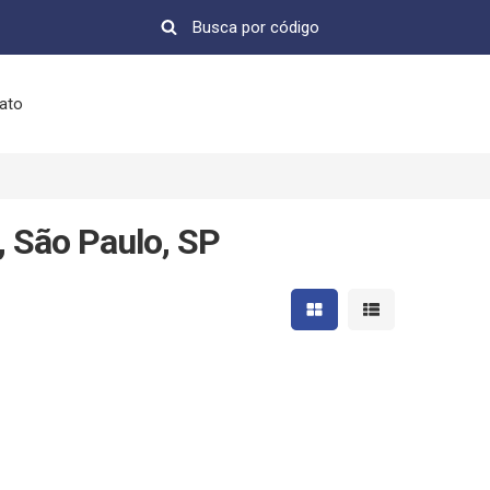
ato
, São Paulo, SP
Mostrar resultados em 
Mostrar resultad