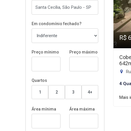
Em condomínio fechado?
R$ 
Preço mínimo
Preço máximo
Cobe
642
Rua
Quartos
4 Qua
1
2
3
4+
Mais 
Área mínima
Área máxima