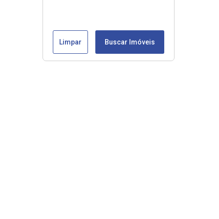
Limpar
Buscar Imóveis
Veja mais
Início
Comprar
Alugar