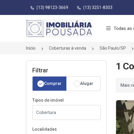
(13) 98123-3669
(13) 3251-8303
Página inicial
Todas as 
Início
Coberturas à venda
São Paulo/SP
1 Co
Filtrar
Comprar
Alugar
Ordenar
Tipos de imóvel
Localidades