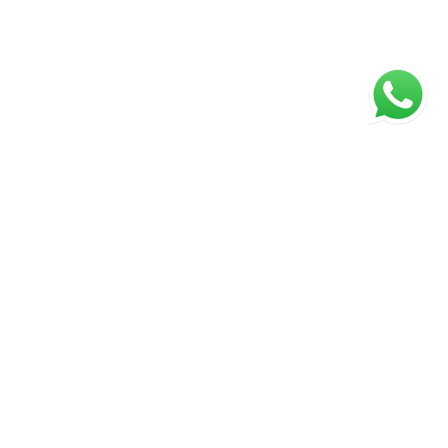
ágina inicial
RECI: 43672-J
⚖️ Aviso Legal