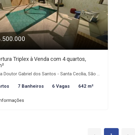
6.500.000
rtura Triplex à Venda com 4 quartos,
m²
 Doutor Gabriel dos Santos - Santa Cecília, São Paulo-SP
rtos
7 Banheiros
6 Vagas
642 m²
informações