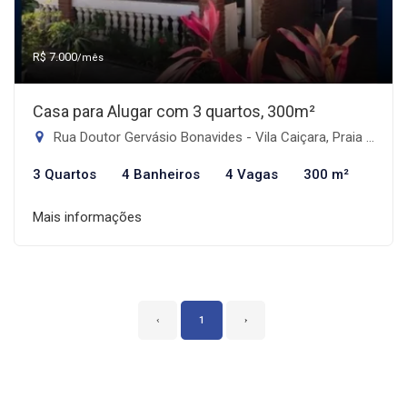
R$ 7.000
/mês
Casa para Alugar com 3 quartos, 300m²
Rua Doutor Gervásio Bonavides - Vila Caiçara, Praia Grande-SP
3 Quartos
4 Banheiros
4 Vagas
300 m²
Mais informações
‹
1
›