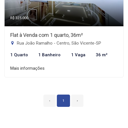
R$ 325.000
Flat à Venda com 1 quarto, 36m²
Rua João Ramalho - Centro, São Vicente-SP
1 Quarto
1 Banheiro
1 Vaga
36 m²
Mais informações
‹
1
›