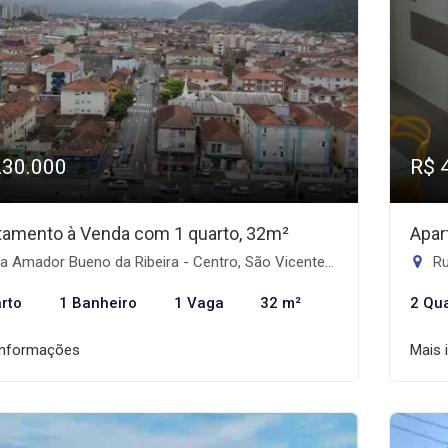
230.000
R$ 
tamento à Venda com 1 quarto, 32m²
Apar
 Amador Bueno da Ribeira - Centro, São Vicente-SP
Ru
rto
1 Banheiro
1 Vaga
32 m²
2 Qu
informações
Mais 