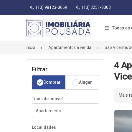
(13) 98123-3669
(13) 3251-8303
Página inicial
Todas as 
Início
Apartamentos à venda
São Vicente/S
4 Ap
Filtrar
Vice
Comprar
Alugar
Ordenar
Tipos de imóvel
Localidades