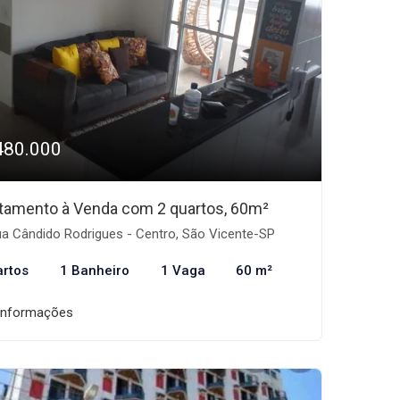
480.000
tamento à Venda com 2 quartos, 60m²
a Cândido Rodrigues - Centro, São Vicente-SP
artos
1 Banheiro
1 Vaga
60 m²
informações