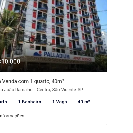
310.000
 à Venda com 1 quarto, 40m²
a João Ramalho - Centro, São Vicente-SP
arto
1 Banheiro
1 Vaga
40 m²
informações