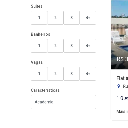
Suítes
1
2
3
4+
Banheiros
1
2
3
4+
R$ 
Vagas
1
2
3
4+
Flat
Ru
Características
1 Qua
Mais 