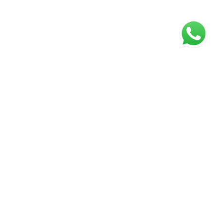
ágina inicial
RECI: 43672-J
⚖️ Aviso Legal
1) Os valores, condições e a disponibilidade dos imóveis estão