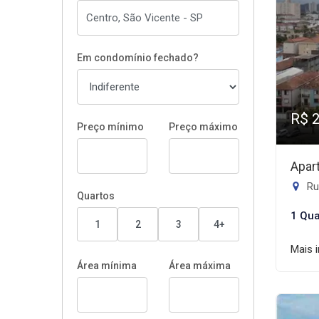
Em condomínio fechado?
R$ 
Preço mínimo
Preço máximo
Apar
Rua
Quartos
1 Qua
1
2
3
4+
Mais 
Área mínima
Área máxima