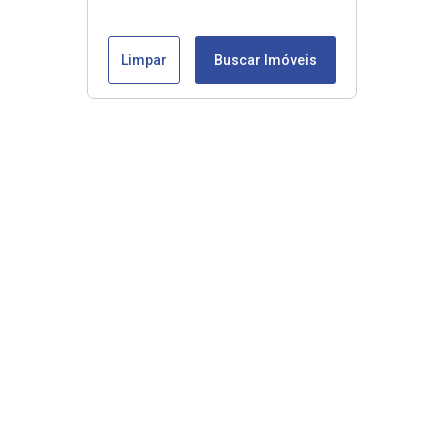
Limpar
Buscar Imóveis
Veja mais
Início
Comprar
Alugar