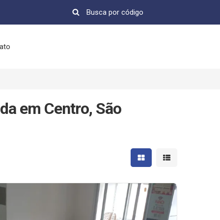
ato
da em Centro, São
Mostrar resultados em 
Mostrar resultad