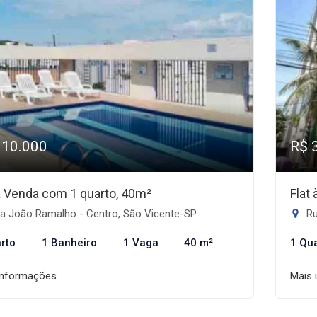
310.000
R$ 
 à Venda com 1 quarto, 40m²
Flat
a João Ramalho - Centro, São Vicente-SP
Ru
rto
1 Banheiro
1 Vaga
40 m²
1 Qu
informações
Mais 