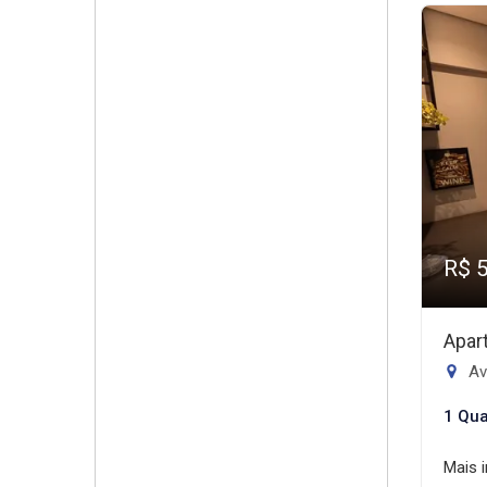
R$ 
Apar
Ave
1 Qua
Mais 