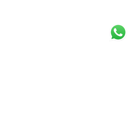
ágina inicial
RECI: 43672-J