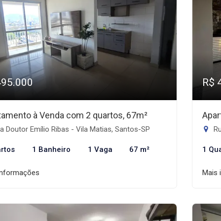
495.000
R$ 
tamento à Venda com 2 quartos, 67m²
Apar
 Doutor Emílio Ribas - Vila Matias, Santos-SP
Ru
rtos
1 Banheiro
1 Vaga
67 m²
1 Qu
informações
Mais 