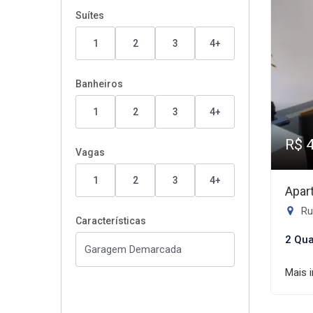
Suítes
1
2
3
4+
Banheiros
1
2
3
4+
R$ 
Vagas
1
2
3
4+
Apar
Ru
Características
2 Qua
Mais 