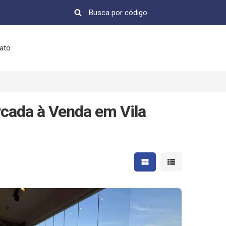
ato
ada à Venda em Vila
Mostrar resultados em 
Mostrar resultad