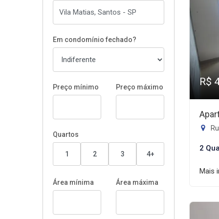
Em condomínio fechado?
R$ 
Preço mínimo
Preço máximo
Apar
Rua
Quartos
2 Qua
1
2
3
4+
Mais 
Área mínima
Área máxima