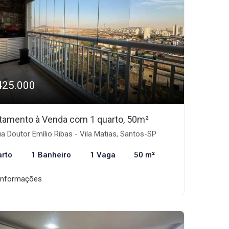
425.000
tamento à Venda com 1 quarto, 50m²
a Doutor Emílio Ribas - Vila Matias, Santos-SP
arto
1 Banheiro
1 Vaga
50 m²
informações