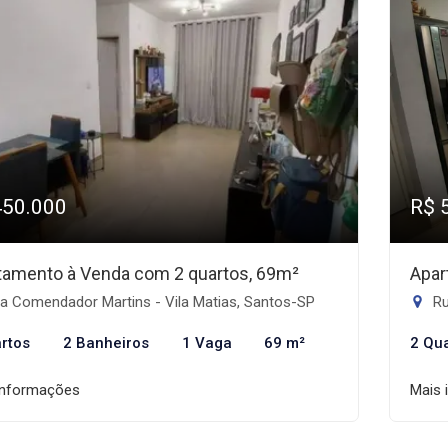
450.000
R$ 
tamento à Venda com 2 quartos, 69m²
Apar
a Comendador Martins - Vila Matias, Santos-SP
Ru
rtos
2 Banheiros
1 Vaga
69 m²
2 Qu
informações
Mais 