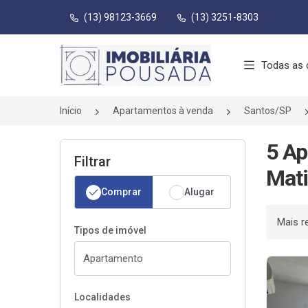
(13) 98123-3669
(13) 3251-8303
Página inicial
Todas as 
Início
Apartamentos à venda
Santos/SP
5 A
Filtrar
Mati
Comprar
Alugar
Ordenar
Tipos de imóvel
Localidades