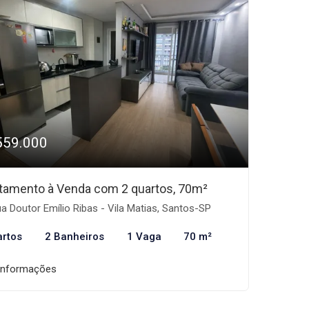
559.000
tamento à Venda com 2 quartos, 70m²
a Doutor Emílio Ribas - Vila Matias, Santos-SP
artos
2 Banheiros
1 Vaga
70 m²
informações