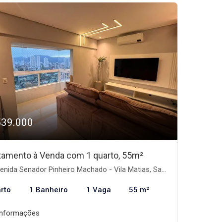
539.000
tamento à Venda com 1 quarto, 55m²
nida Senador Pinheiro Machado - Vila Matias, Santos-SP
rto
1 Banheiro
1 Vaga
55 m²
informações