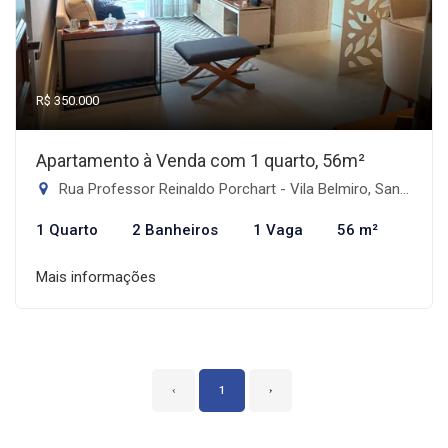
R$ 350.000
Apartamento à Venda com 1 quarto, 56m²
Rua Professor Reinaldo Porchart - Vila Belmiro, Santos-SP
1 Quarto
2 Banheiros
1 Vaga
56 m²
Mais informações
‹
1
›