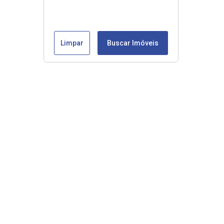
Limpar
Buscar Imóveis
Veja mais
Início
Comprar
Alugar