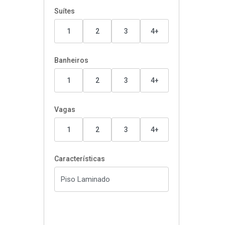
Suítes
1
2
3
4+
Banheiros
1
2
3
4+
Vagas
1
2
3
4+
Características