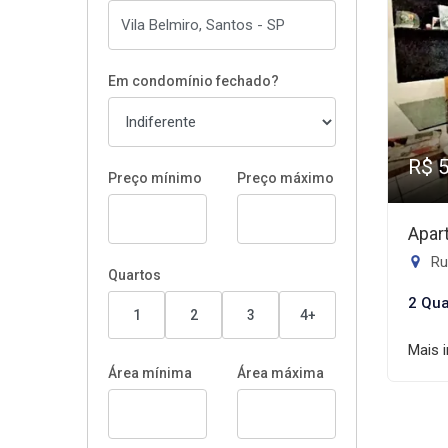
Em condomínio fechado?
R$ 
Preço mínimo
Preço máximo
Apar
Rua
Quartos
2 Qua
1
2
3
4+
Mais 
Área mínima
Área máxima