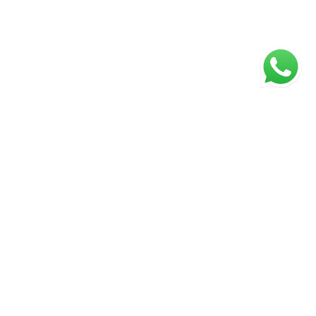
ágina inicial
RECI: 43672-J
⚖️ Aviso Legal