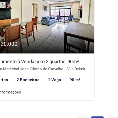
520.000
tamento à Venda com 2 quartos, 90m²
 Marechal José Olintho de Carvalho - Vila Belmiro, Santos-SP
rtos
2 Banheiros
1 Vaga
90 m²
informações