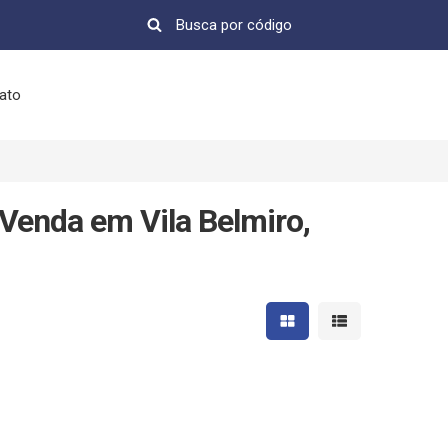
ato
Venda em Vila Belmiro,
Mostrar resultados em 
Mostrar resultad