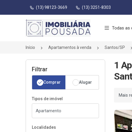
(13) 98123-3669
(13) 3251-8303
Página inicial
Todas as 
Início
Apartamentos à venda
Santos/SP
1 Ap
Filtrar
Sant
Comprar
Alugar
Ordenar
Tipos de imóvel
Localidades