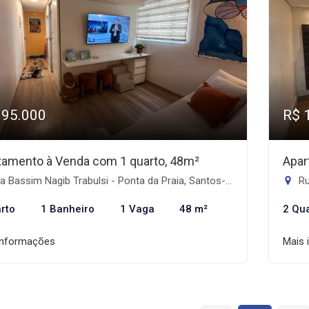
395.000
R$ 
tamento à Venda com 1 quarto, 48m²
Apar
 Bassim Nagib Trabulsi - Ponta da Praia, Santos-SP
Ru
rto
1 Banheiro
1 Vaga
48 m²
2 Qu
informações
Mais 