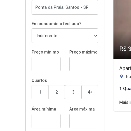
Em condomínio fechado?
R$ 
Preço mínimo
Preço máximo
Apar
Rua
Quartos
1 Qua
1
2
3
4+
Mais 
Área mínima
Área máxima