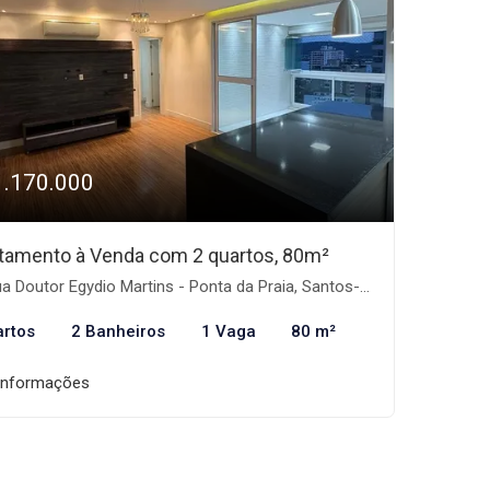
1.170.000
tamento à Venda com 2 quartos, 80m²
a Doutor Egydio Martins - Ponta da Praia, Santos-SP
artos
2 Banheiros
1 Vaga
80 m²
informações