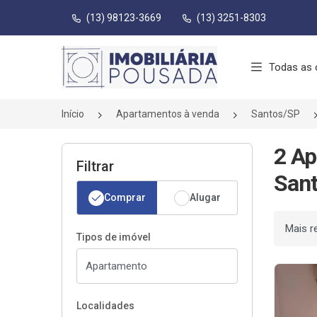
(13) 98123-3669
(13) 3251-8303
Página inicial
Todas as 
Início
Apartamentos à venda
Santos/SP
2 Ap
Filtrar
Sant
Comprar
Alugar
Ordenar
Tipos de imóvel
Localidades