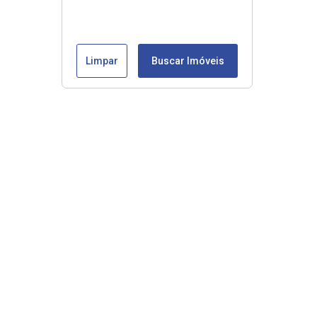
Limpar
Buscar Imóveis
Veja mais
Início
Comprar
Alugar