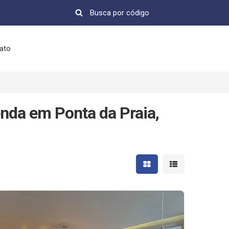
ato
nda em Ponta da Praia,
Mostrar resultados em 
Mostrar resultad