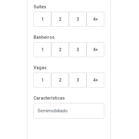
Suítes
1
2
3
4+
Banheiros
1
2
3
4+
Vagas
1
2
3
4+
Características