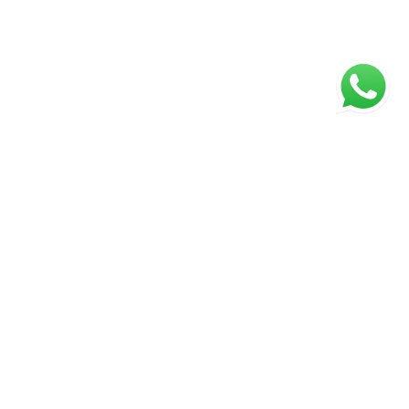
ágina inicial
RECI: 43672-J
⚖️ Aviso Legal