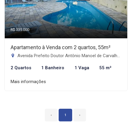
R$ 335.000
Apartamento à Venda com 2 quartos, 55m²
Avenida Prefeito Doutor Antônio Manoel de Carvalho - Morro Nova Cintra, Santos-SP
2 Quartos
1 Banheiro
1 Vaga
55 m²
Mais informações
‹
1
›