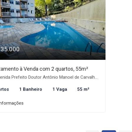
335.000
tamento à Venda com 2 quartos, 55m²
ida Prefeito Doutor Antônio Manoel de Carvalho - Morro Nova Cintra, Santos-SP
rtos
1 Banheiro
1 Vaga
55 m²
informações