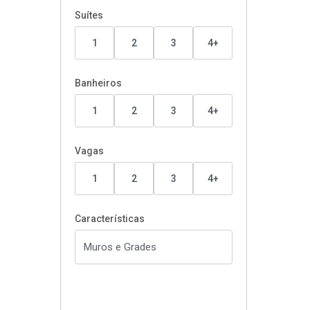
Suítes
1
2
3
4+
Banheiros
1
2
3
4+
Vagas
1
2
3
4+
Características