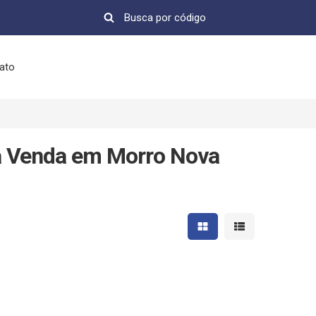
ato
à Venda em Morro Nova
Mostrar resultados em 
Mostrar resultad