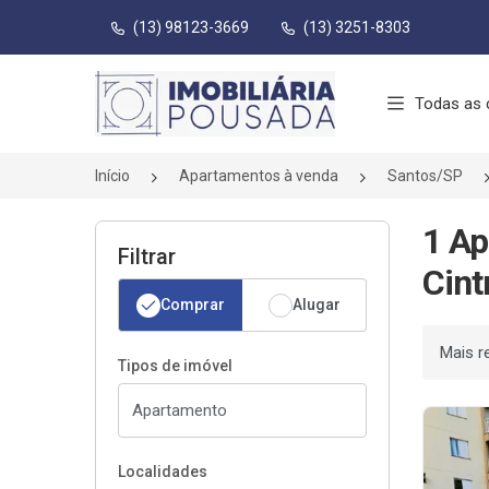
(13) 98123-3669
(13) 3251-8303
Página inicial
Todas as 
Início
Apartamentos à venda
Santos/SP
1 Ap
Filtrar
Cint
Comprar
Alugar
Ordenar
Tipos de imóvel
Localidades