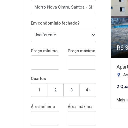
Em condomínio fechado?
R$ 
Preço mínimo
Preço máximo
Apar
Aven
Quartos
2 Qua
1
2
3
4+
Mais 
Área mínima
Área máxima