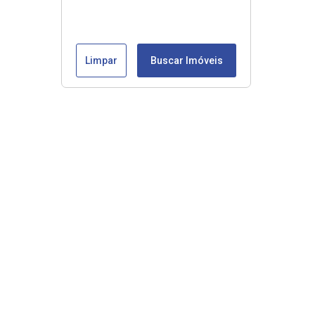
Limpar
Buscar Imóveis
Veja mais
Início
Comprar
Alugar