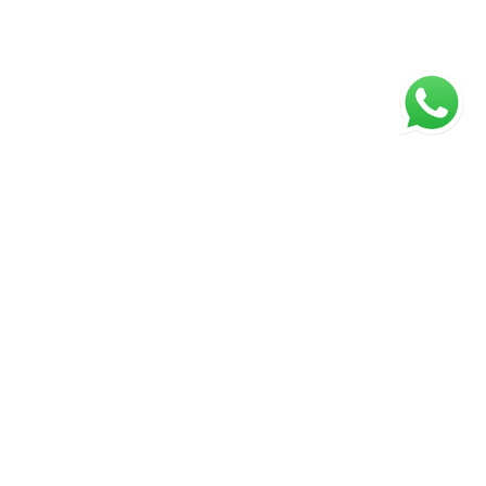
ágina inicial
RECI: 43672-J
⚖️ Aviso Legal