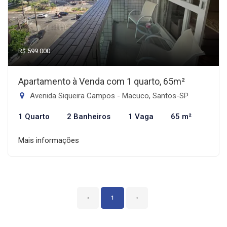
R$ 599.000
Apartamento à Venda com 1 quarto, 65m²
Avenida Siqueira Campos - Macuco, Santos-SP
1 Quarto
2 Banheiros
1 Vaga
65 m²
Mais informações
‹
1
›