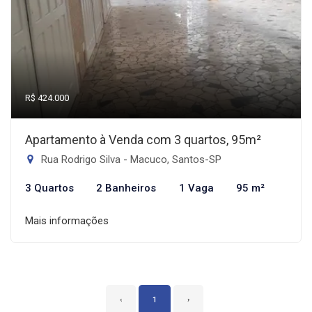
R$ 424.000
Apartamento à Venda com 3 quartos, 95m²
Rua Rodrigo Silva - Macuco, Santos-SP
3 Quartos
2 Banheiros
1 Vaga
95 m²
Mais informações
‹
1
›