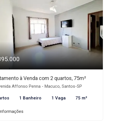
395.000
tamento à Venda com 2 quartos, 75m²
enida Affonso Penna - Macuco, Santos-SP
artos
1 Banheiro
1 Vaga
75 m²
informações