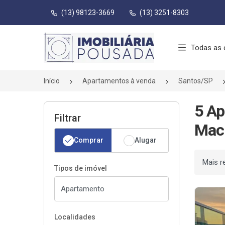
(13) 98123-3669
(13) 3251-8303
Página inicial
Todas as 
Início
Apartamentos à venda
Santos/SP
5 A
Filtrar
Macu
Comprar
Alugar
Ordenar
Tipos de imóvel
Localidades