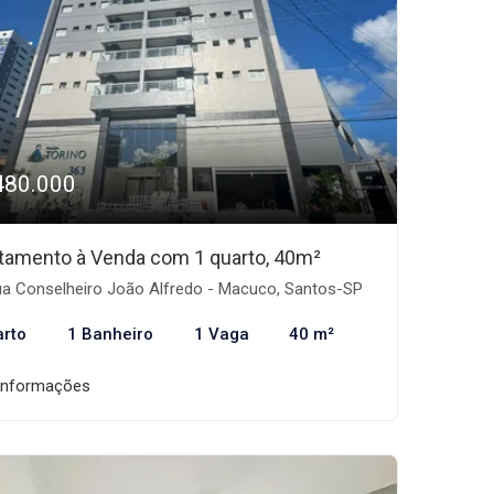
480.000
tamento à Venda com 1 quarto, 40m²
a Conselheiro João Alfredo - Macuco, Santos-SP
arto
1 Banheiro
1 Vaga
40 m²
informações