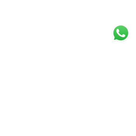
ágina inicial
RECI: 43672-J