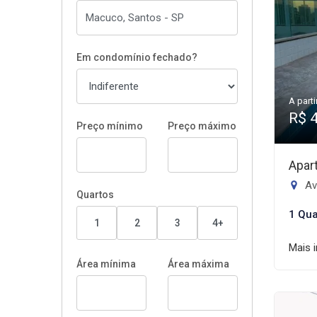
Em condomínio fechado?
A parti
R$ 
Preço mínimo
Preço máximo
Apar
Ave
Quartos
1 Qua
1
2
3
4+
Mais 
Área mínima
Área máxima