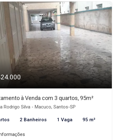
424.000
tamento à Venda com 3 quartos, 95m²
a Rodrigo Silva - Macuco, Santos-SP
rtos
2 Banheiros
1 Vaga
95 m²
informações