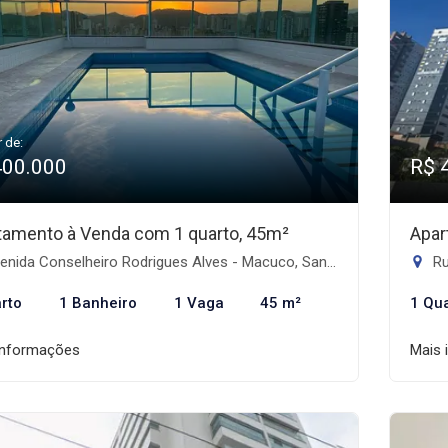
r de:
400.000
R$ 
tamento à Venda com 1 quarto, 45m²
Apar
nida Conselheiro Rodrigues Alves - Macuco, Santos-SP
Ru
rto
1 Banheiro
1 Vaga
45 m²
1 Qu
informações
Mais 