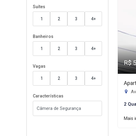
Suítes
1
2
3
4+
Banheiros
1
2
3
4+
R$ 
Vagas
1
2
3
4+
Apar
Ave
Características
2 Qua
Mais 