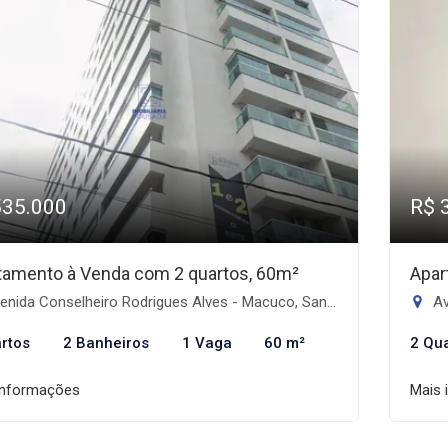
535.000
R$ 
tamento à Venda com 2 quartos, 60m²
Apar
nida Conselheiro Rodrigues Alves - Macuco, Santos-SP
Av
rtos
2 Banheiros
1 Vaga
60 m²
2 Qu
informações
Mais 