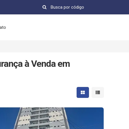
ato
rança à Venda em
Mostrar resultados em 
Mostrar resultad