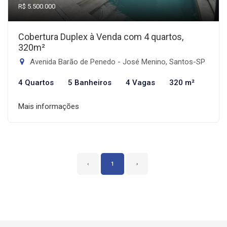
R$ 5.500.000
Cobertura Duplex à Venda com 4 quartos,
320m²
Avenida Barão de Penedo - José Menino, Santos-SP
4 Quartos
5 Banheiros
4 Vagas
320 m²
Mais informações
‹
1
›