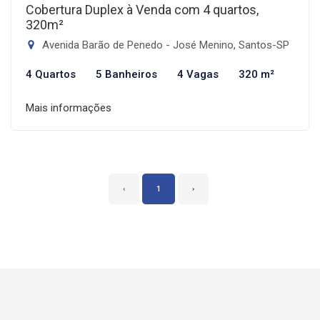
Cobertura Duplex à Venda com 4 quartos,
320m²
Avenida Barão de Penedo - José Menino, Santos-SP
4 Quartos
5 Banheiros
4 Vagas
320 m²
Mais informações
‹
1
›