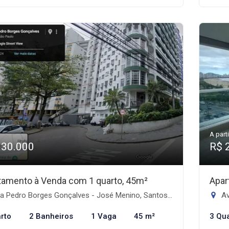
A parti
330.000
R$ 
tamento à Venda com 1 quarto, 45m²
Apar
 Pedro Borges Gonçalves - José Menino, Santos-SP
Av
rto
2 Banheiros
1 Vaga
45 m²
3 Qu