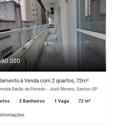
680.000
tamento à Venda com 2 quartos, 72m²
enida Barão de Penedo - José Menino, Santos-SP
artos
2 Banheiros
1 Vaga
72 m²
informações