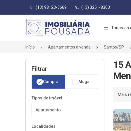
(13) 98123-3669
(13) 3251-8303
Página inicial
Todas as 
Início
Apartamentos à venda
Santos/SP
15 A
Filtrar
Meni
Comprar
Alugar
Ordenar
Tipos de imóvel
Localidades