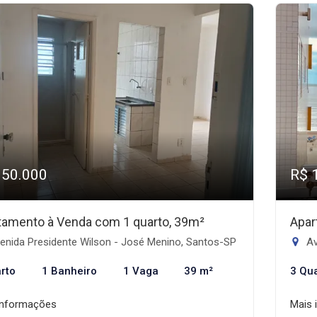
350.000
R$ 
tamento à Venda com 1 quarto, 39m²
Apar
enida Presidente Wilson - José Menino, Santos-SP
Av
rto
1 Banheiro
1 Vaga
39 m²
3 Qu
informações
Mais 