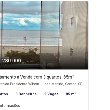
1.280.000
tamento à Venda com 3 quartos, 85m²
enida Presidente Wilson - José Menino, Santos-SP
artos
3 Banheiros
2 Vagas
85 m²
informações