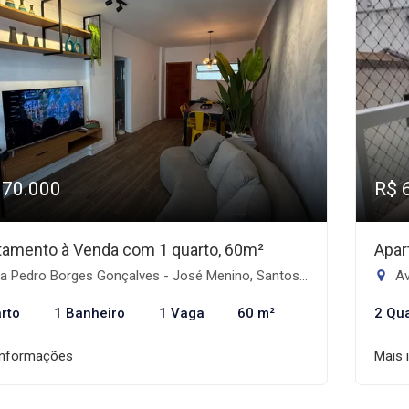
370.000
R$ 
tamento à Venda com 1 quarto, 60m²
Apar
 Pedro Borges Gonçalves - José Menino, Santos-SP
Av
rto
1 Banheiro
1 Vaga
60 m²
2 Qu
informações
Mais 