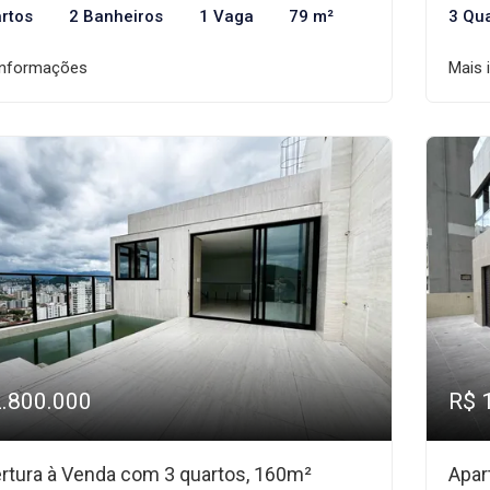
rtos
2 Banheiros
1 Vaga
79 m²
3 Qu
informações
Mais 
2.800.000
R$ 
rtura à Venda com 3 quartos, 160m²
Apar