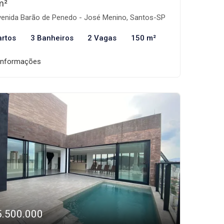
m²
enida Barão de Penedo - José Menino, Santos-SP
artos
3 Banheiros
2 Vagas
150 m²
informações
5.500.000