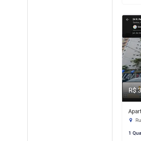
R$ 
Apar
Rua
1 Qua