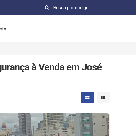
ato
gurança à Venda em José
Mostrar resultados em 
Mostrar resultad