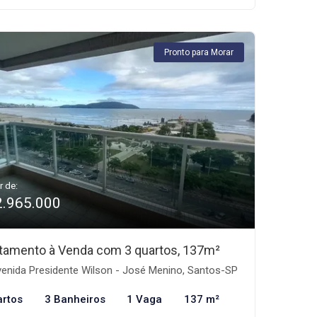
Pronto para Morar
r de:
2.965.000
tamento à Venda com 3 quartos, 137m²
enida Presidente Wilson - José Menino, Santos-SP
artos
3 Banheiros
1 Vaga
137 m²