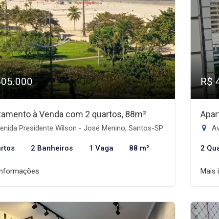
605.000
R$ 
tamento à Venda com 2 quartos, 88m²
Apar
enida Presidente Wilson - José Menino, Santos-SP
Av
rtos
2 Banheiros
1 Vaga
88 m²
2 Qu
informações
Mais 