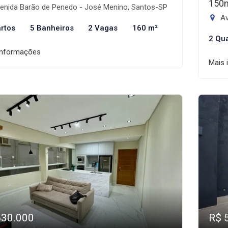
150
enida Barão de Penedo - José Menino, Santos-SP
Av
rtos
5 Banheiros
2 Vagas
160 m²
2 Qu
informações
Mais 
530.000
R$ 