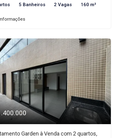
artos
5 Banheiros
2 Vagas
160 m²
informações
1.400.000
tamento Garden à Venda com 2 quartos,