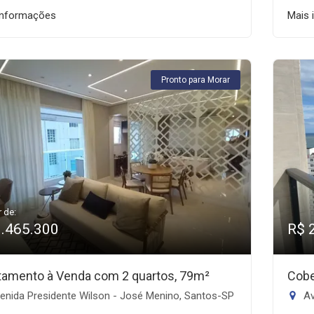
informações
Mais 
Pronto para Morar
r de:
1.465.300
R$ 
tamento à Venda com 2 quartos, 79m²
Cobe
enida Presidente Wilson - José Menino, Santos-SP
Av