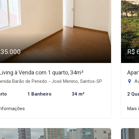
235.000
R$ 
 Living à Venda com 1 quarto, 34m²
Apar
enida Barão de Penedo - José Menino, Santos-SP
Av
rto
1 Banheiro
34 m²
2 Qu
informações
Mais 