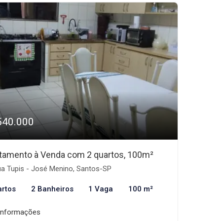
540.000
tamento à Venda com 2 quartos, 100m²
a Tupis - José Menino, Santos-SP
artos
2 Banheiros
1 Vaga
100 m²
informações