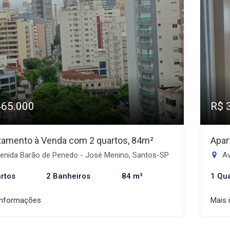
465.000
R$ 
tamento à Venda com 2 quartos, 84m²
Apar
enida Barão de Penedo - José Menino, Santos-SP
Av
rtos
2 Banheiros
84 m²
1 Qu
informações
Mais 