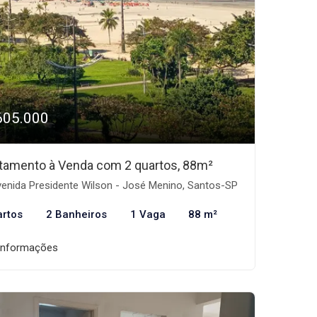
605.000
tamento à Venda com 2 quartos, 88m²
enida Presidente Wilson - José Menino, Santos-SP
artos
2 Banheiros
1 Vaga
88 m²
informações