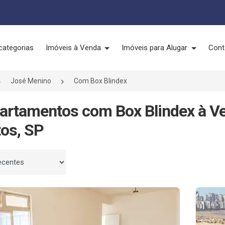
categorias
Imóveis à Venda
Imóveis para Alugar
Cont
José Menino
Com Box Blindex
artamentos com Box Blindex à V
os, SP
 por