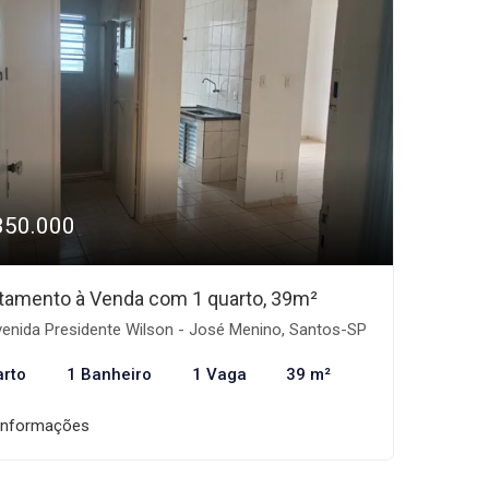
350.000
tamento à Venda com 1 quarto, 39m²
enida Presidente Wilson - José Menino, Santos-SP
arto
1 Banheiro
1 Vaga
39 m²
informações