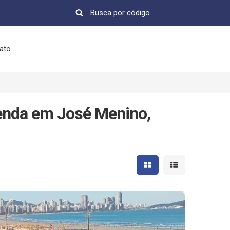
ato
enda em José Menino,
Mostrar resultados em 
Mostrar resultad