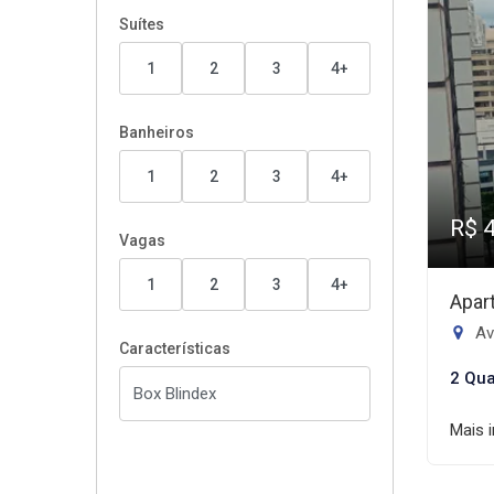
Suítes
1
2
3
4+
Banheiros
1
2
3
4+
R$ 
Vagas
1
2
3
4+
Apar
Av
Características
2 Qua
Mais 