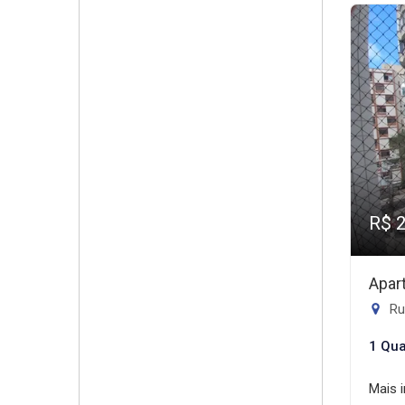
R$ 
Apar
Rua 
1 Qua
Mais 