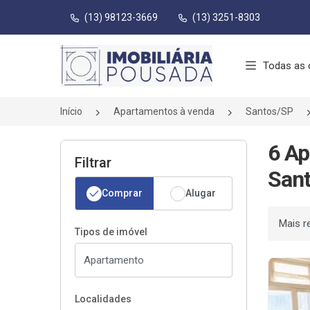
(13) 98123-3669
(13) 3251-8303
Página inicial
Todas as 
Início
Apartamentos à venda
Santos/SP
6 Ap
Filtrar
Sant
Comprar
Alugar
Ordenar
Tipos de imóvel
Localidades