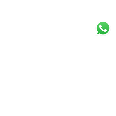
ágina inicial
RECI: 43672-J