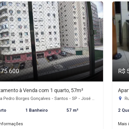
275.600
R$ 
tamento à Venda com 1 quarto, 57m²
Apar
Pedro Borges Gonçalves - Santos - SP - José Menino, Santos-SP
Ru
rto
1 Banheiro
57 m²
2 Qu
informações
Mais 