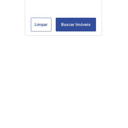
Limpar
Buscar Imóveis
Veja mais
Início
Comprar
Alugar