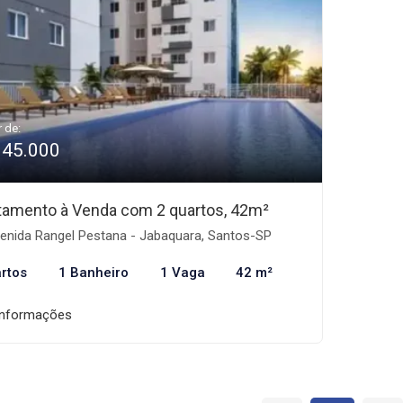
r de:
345.000
tamento à Venda com 2 quartos, 42m²
enida Rangel Pestana - Jabaquara, Santos-SP
rtos
1 Banheiro
1 Vaga
42 m²
informações