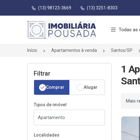
(13) 98123-3669
(13) 3251-8303
Página inicial
Todas as 
Início
Apartamentos à venda
Santos/SP
1 Ap
Filtrar
Sant
Comprar
Alugar
Ordenar
Tipos de imóvel
Localidades