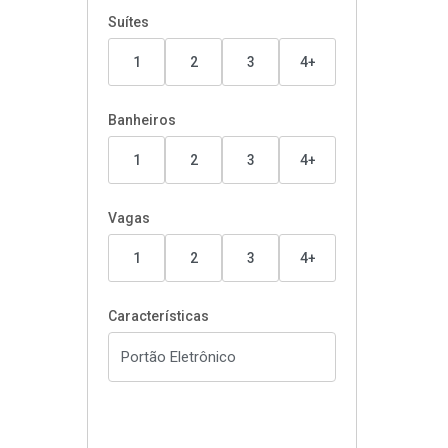
Suítes
1
2
3
4+
Banheiros
1
2
3
4+
Vagas
1
2
3
4+
Características