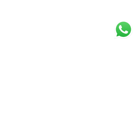
ágina inicial
RECI: 43672-J
⚖️ Aviso Legal