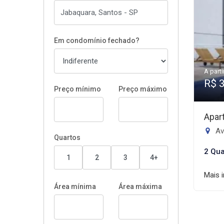
Em condomínio fechado?
A parti
R$ 
Preço mínimo
Preço máximo
Apar
Av
Quartos
2 Qua
1
2
3
4+
Mais 
Área mínima
Área máxima