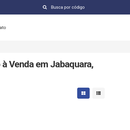
ato
o à Venda em Jabaquara,
Mostrar resultados em 
Mostrar resultad