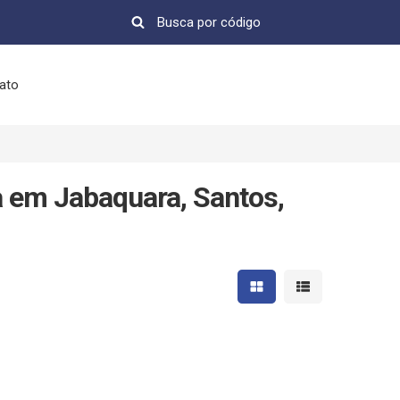
ato
 em Jabaquara, Santos,
Mostrar resultados em 
Mostrar resultad