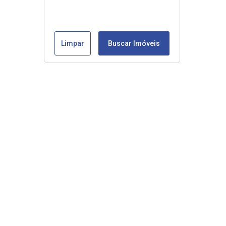
Limpar
Buscar Imóveis
Veja mais
Início
Comprar
Alugar