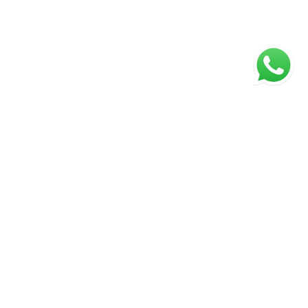
ágina inicial
RECI: 43672-J
⚖️ Aviso Legal