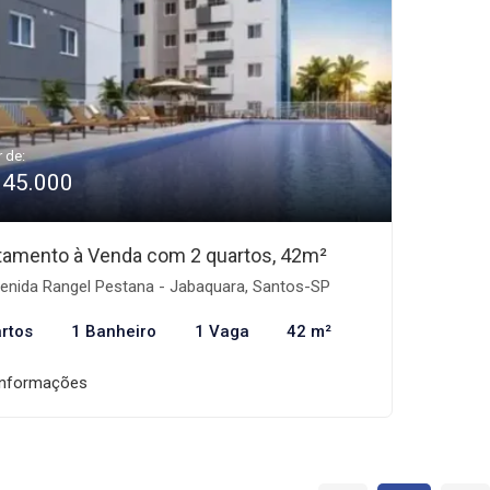
r de:
345.000
tamento à Venda com 2 quartos, 42m²
enida Rangel Pestana - Jabaquara, Santos-SP
rtos
1 Banheiro
1 Vaga
42 m²
informações