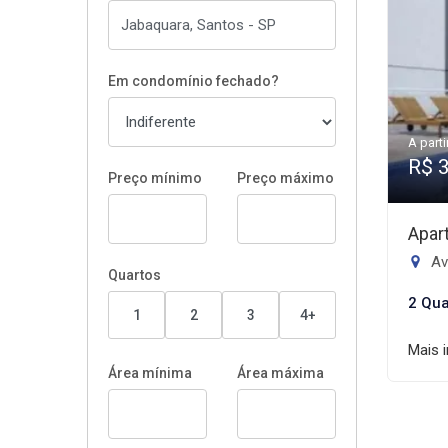
Em condomínio fechado?
A parti
R$ 
Preço mínimo
Preço máximo
Apar
Av
Quartos
2 Qua
1
2
3
4+
Mais 
Área mínima
Área máxima