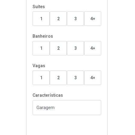
Suítes
1
2
3
4+
Banheiros
1
2
3
4+
Vagas
1
2
3
4+
Características