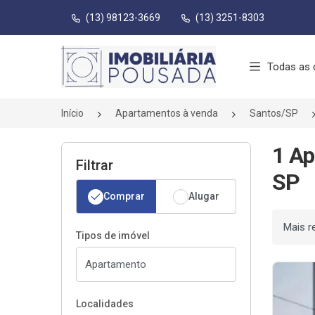
(13) 98123-3669
(13) 3251-8303
Página inicial
Todas as 
Início
Apartamentos à venda
Santos/SP
1 Ap
Filtrar
SP
Comprar
Alugar
Ordenar
Tipos de imóvel
Localidades