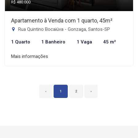
R$ 480.000
Apartamento à Venda com 1 quarto, 45m²
Rua Quintino Bocaiúva - Gonzaga, Santos-SP
1 Quarto
1 Banheiro
1 Vaga
45 m²
Mais informações
‹
1
2
›