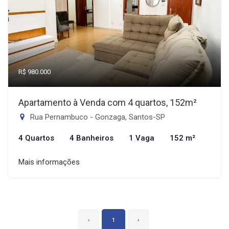
R$ 980.000
Apartamento à Venda com 4 quartos, 152m²
Rua Pernambuco - Gonzaga, Santos-SP
4 Quartos
4 Banheiros
1 Vaga
152 m²
Mais informações
‹
1
›