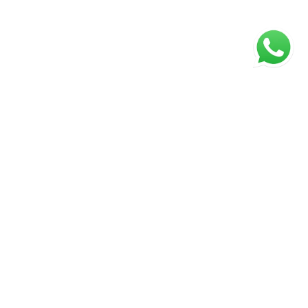
ágina inicial
RECI: 43672-J
⚖️ Aviso Legal
1) Os valores, condições e a disponibilidade dos imóveis estão