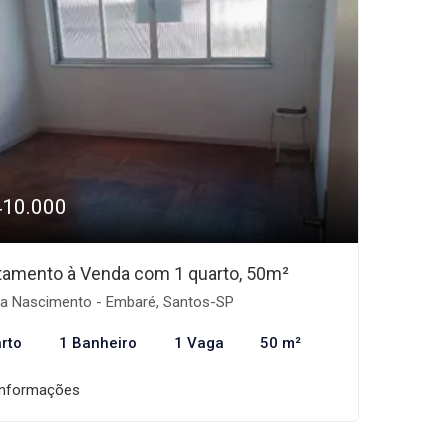
410.000
tamento à Venda com 1 quarto, 50m²
a Nascimento - Embaré, Santos-SP
rto
1 Banheiro
1 Vaga
50 m²
informações