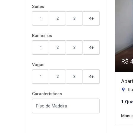
Suítes
1
2
3
4+
Banheiros
1
2
3
4+
R$ 
Vagas
1
2
3
4+
Apar
Ru
Características
1 Qua
Mais 