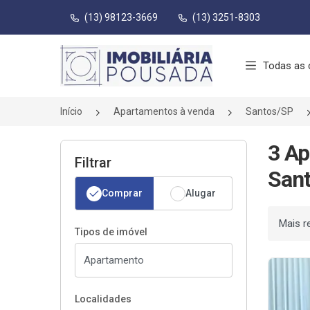
(13) 98123-3669
(13) 3251-8303
Página inicial
Todas as 
Início
Apartamentos à venda
Santos/SP
3 Ap
Filtrar
Sant
Comprar
Alugar
Ordenar
Tipos de imóvel
Localidades