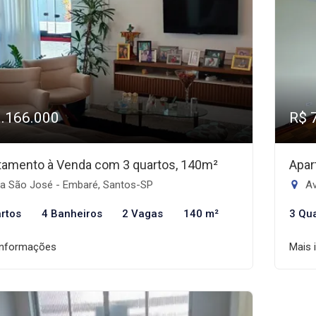
1.166.000
R$ 
tamento à Venda com 3 quartos, 140m²
Apar
a São José - Embaré, Santos-SP
Av
rtos
4 Banheiros
2 Vagas
140 m²
3 Qu
informações
Mais 