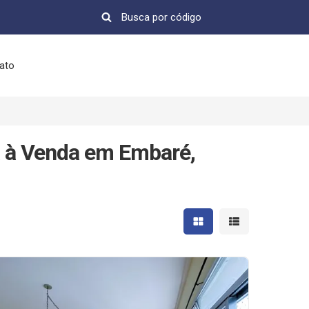
ato
 à Venda em Embaré,
Mostrar resultados em 
Mostrar resultad