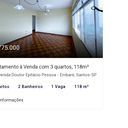
775.000
tamento à Venda com 3 quartos, 118m²
enida Doutor Epitácio Pessoa - Embaré, Santos-SP
artos
2 Banheiros
1 Vaga
118 m²
informações