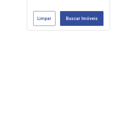
Limpar
Buscar Imóveis
Veja mais
Início
Comprar
Alugar