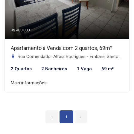
R$ 480.000
Apartamento à Venda com 2 quartos, 69m²
Rua Comendador Alfaia Rodrigues - Embaré, Santos-SP
2 Quartos
2 Banheiros
1 Vaga
69 m²
Mais informações
‹
1
›