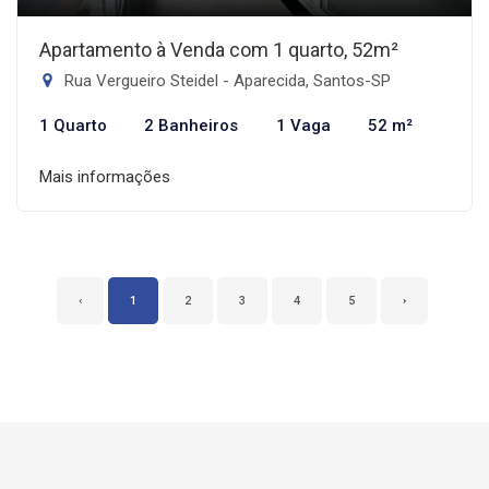
Apartamento à Venda com 1 quarto, 52m²
Rua Vergueiro Steidel - Aparecida, Santos-SP
1 Quarto
2 Banheiros
1 Vaga
52 m²
Mais informações
‹
1
2
3
4
5
›