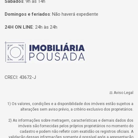
Sábados
:
9h às 14h
Domingos e feriados
:
Não haverá expediente
24H ON LINE
:
24h às 24h
Página inicial
CRECI: 43672-J
⚖️ Aviso Legal
1) Os valores, condições e a disponibilidade dos imóveis estão sujeitos a
alterações sem aviso prévio, a critério exclusivo dos proprietários.
2) As informações sobre metragem, características e demais dados dos
imóveis são fornecidas pelos próprios proprietários no momento do
cadastro e podem não refletir com exatidão os registros oficiais. A
validação dessas informações somente é possível após a apresentação