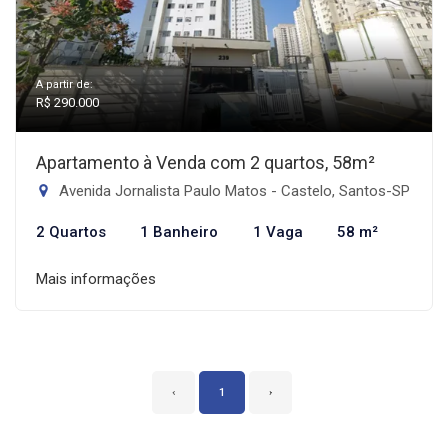
A partir de:
R$ 290.000
Apartamento à Venda com 2 quartos, 58m²
Avenida Jornalista Paulo Matos - Castelo, Santos-SP
2 Quartos
1 Banheiro
1 Vaga
58 m²
Mais informações
‹
1
›