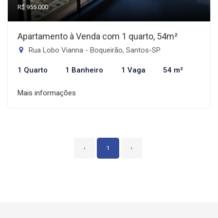
R$ 955.000
Apartamento à Venda com 1 quarto, 54m²
Rua Lobo Vianna - Boqueirão, Santos-SP
1 Quarto
1 Banheiro
1 Vaga
54 m²
Mais informações
‹
1
›