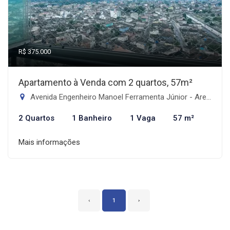
R$ 375.000
Apartamento à Venda com 2 quartos, 57m²
Avenida Engenheiro Manoel Ferramenta Júnior - Areia Branca, Santos-SP
2 Quartos
1 Banheiro
1 Vaga
57 m²
Mais informações
‹
1
›