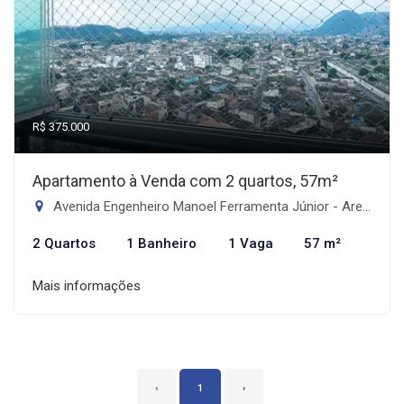
R$ 375.000
Apartamento à Venda com 2 quartos, 57m²
Avenida Engenheiro Manoel Ferramenta Júnior - Areia Branca, Santos-SP
2 Quartos
1 Banheiro
1 Vaga
57 m²
Mais informações
‹
1
›