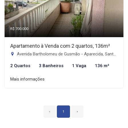
R$ 700.000
Apartamento à Venda com 2 quartos, 136m²
Avenida Bartholomeu de Gusmão - Aparecida, Santos-SP
2 Quartos
3 Banheiros
1 Vaga
136 m²
Mais informações
‹
1
›