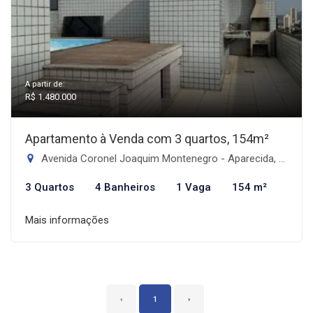
A partir de:
R$ 1.480.000
Apartamento à Venda com 3 quartos, 154m²
Avenida Coronel Joaquim Montenegro - Aparecida, Santos-SP
3 Quartos
4 Banheiros
1 Vaga
154 m²
Mais informações
‹
1
›