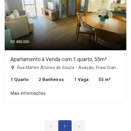
R$ 485.000
Apartamento à Venda com 1 quarto, 55m²
Rua Martim Afonso de Souza - Aviação, Praia Grande-SP
1 Quarto
2 Banheiros
1 Vaga
55 m²
Mais informações
‹
1
›