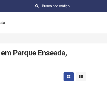
ato
 em Parque Enseada,
Mostrar resultados em 
Mostrar resultad