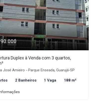
390.000
rtura Duplex à Venda com 3 quartos,
m²
a José Amieiro - Parque Enseada, Guarujá-SP
rtos
2 Banheiros
1 Vaga
188 m²
informações