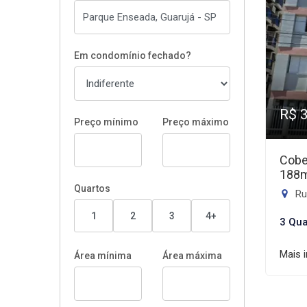
Em condomínio fechado?
R$ 
Preço mínimo
Preço máximo
Cobe
188
Quartos
Ru
1
2
3
4+
3 Qua
Mais 
Área mínima
Área máxima