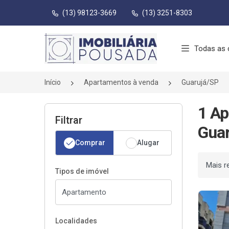
(13) 98123-3669
(13) 3251-8303
Página inicial
Todas as 
Início
Apartamentos à venda
Guarujá/SP
1 Ap
Filtrar
Guar
Comprar
Alugar
Ordenar
Tipos de imóvel
Localidades