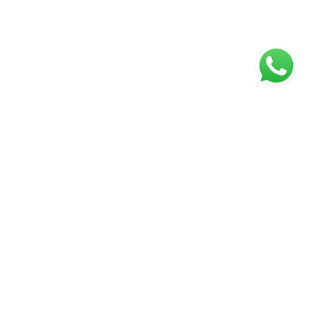
ágina inicial
RECI: 43672-J
⚖️ Aviso Legal