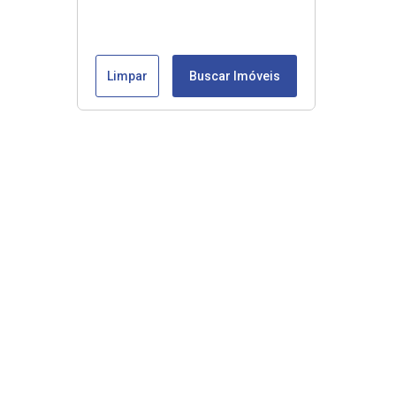
Limpar
Buscar Imóveis
Veja mais
Início
Comprar
Alugar