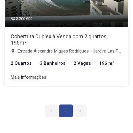
R$ 2.200.000
Cobertura Duplex à Venda com 2 quartos,
196m²
Estrada Alexandre Migues Rodrigues - Jardim Las Palmas, Guarujá-SP
2 Quartos
3 Banheiros
2 Vagas
196 m²
Mais informações
‹
1
›