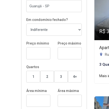
Em condomínio fechado?
R$ 
Preço mínimo
Preço máximo
Apar
Rua
3 Qua
Quartos
Mais 
1
2
3
4+
Área mínima
Área máxima