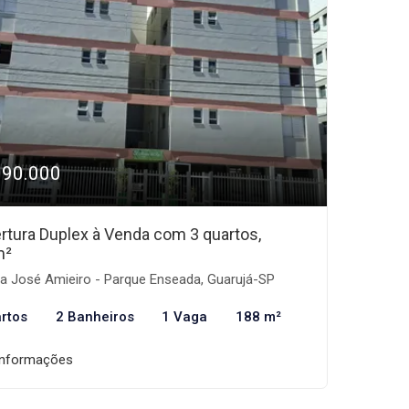
390.000
rtura Duplex à Venda com 3 quartos,
m²
a José Amieiro - Parque Enseada, Guarujá-SP
rtos
2 Banheiros
1 Vaga
188 m²
informações