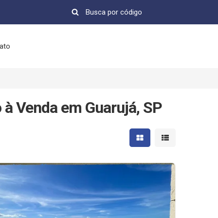
ato
 à Venda em Guarujá, SP
Mostrar resultados em 
Mostrar resultad