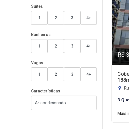
Suítes
1
2
3
4+
Banheiros
1
2
3
4+
R$ 
Vagas
Cobe
1
2
3
4+
188
Ru
Características
3 Qua
Mais 