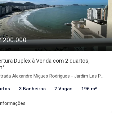
2.200.000
rtura Duplex à Venda com 2 quartos,
m²
rada Alexandre Migues Rodrigues - Jardim Las Palmas, Guarujá-SP
artos
3 Banheiros
2 Vagas
196 m²
informações