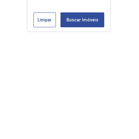
Limpar
Buscar Imóveis
Veja mais
Início
Comprar
Alugar