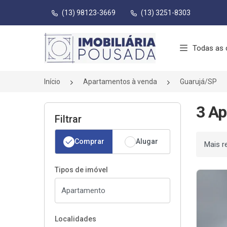
(13) 98123-3669
(13) 3251-8303
Página inicial
Todas as 
Início
Apartamentos à venda
Guarujá/SP
3 Ap
Filtrar
Comprar
Alugar
Ordenar
Tipos de imóvel
Localidades