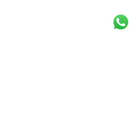
ágina inicial
RECI: 43672-J
⚖️ Aviso Legal