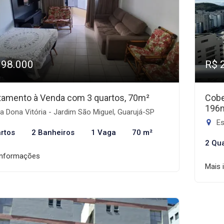
398.000
R$ 
tamento à Venda com 3 quartos, 70m²
Cobe
196
 Dona Vitória - Jardim São Miguel, Guarujá-SP
Est
rtos
2 Banheiros
1 Vaga
70 m²
2 Qu
informações
Mais 