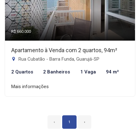
R$ 660.000
Apartamento à Venda com 2 quartos, 94m²
Rua Cubatão - Barra Funda, Guarujá-SP
2 Quartos
2 Banheiros
1 Vaga
94 m²
Mais informações
‹
1
›