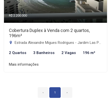
R$ 2.200.000
Cobertura Duplex à Venda com 2 quartos,
196m²
Estrada Alexandre Migues Rodrigues - Jardim Las Palmas, Guarujá-SP
2 Quartos
3 Banheiros
2 Vagas
196 m²
Mais informações
‹
1
›