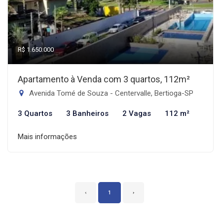
R$ 1.650.000
Apartamento à Venda com 3 quartos, 112m²
Avenida Tomé de Souza - Centervalle, Bertioga-SP
3 Quartos
3 Banheiros
2 Vagas
112 m²
Mais informações
‹
1
›